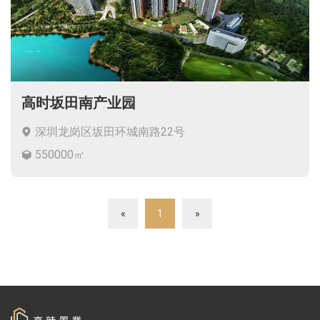
高时坂田南产业园
深圳龙岗区坂田环城南路22号
550000㎡
«
1
»