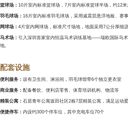
篮球场：
10片室内标准篮球场，7片室内标准篮球半场，约12
羽毛球场：
16片室内标准羽毛球场，采用减震层悬浮地板、赛事
网球场：
4片室内网球场，标准尺寸场地，地面采用7公分厚细
马术场：
引入深圳首家室内恒温马术训练基地——瑞欧国际马术学
地。
配套设施
便利服务：
设有卫生间、淋浴间，羽毛球馆带6个独立更衣室
商业服务：
配备餐饮、便利店零售、体育培训机构、物流等
精装公寓：
石居青年公寓坂田社区2栋7层精装公寓，满足运动
便捷停车：
内设约300个停车位，其中充电车位70个