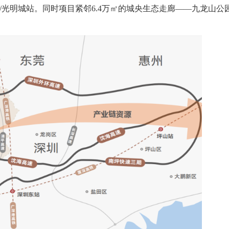
北站/光明城站。同时项目紧邻6.4万㎡的城央生态走廊——九龙