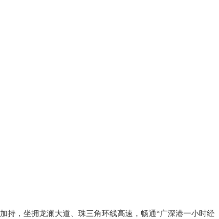
加持，坐拥龙澜大道、珠三角环线高速，畅通“广深港一小时经