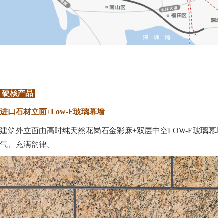
硬核产品
进口石材立面
L
ow
-E
玻璃
幕墙
+
建筑外立面由高时纯天然花岗石金彩麻+双层中空LOW-E玻璃
气、充满韵律。