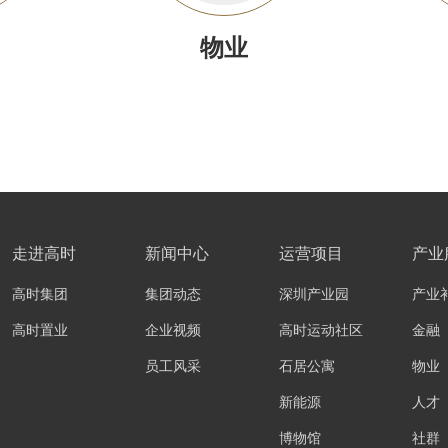
物业
走进高时
新闻中心
运营项目
产业
高时集团
集团动态
深圳产业园
产业
高时置业
企业视频
高时运动社区
金融
员工风采
石居公寓
物业
新能源
人才
博物馆
社群