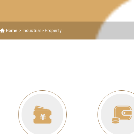
Home
>
Industrial
> Property